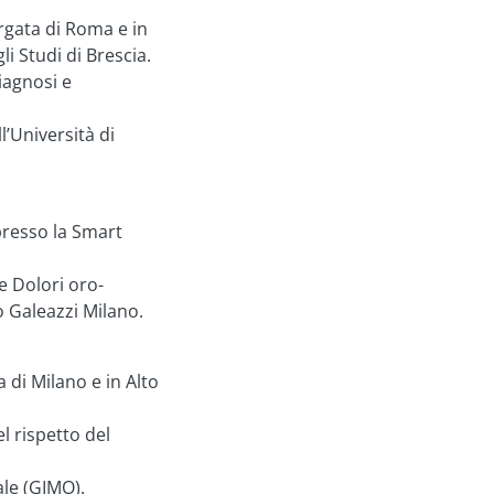
rgata di Roma e in
li Studi di Brescia.
diagnosi e
’Università di
presso la Smart
e Dolori oro-
co Galeazzi Milano.
 di Milano e in Alto
l rispetto del
ale (GIMO).