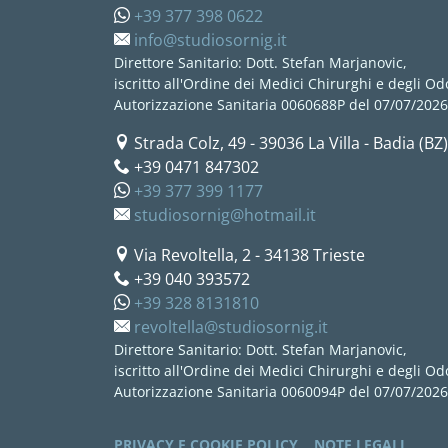
+39 377 398 0622
info@studiosornig.it
Direttore Sanitario: Dott. Stefan Marjanovic,
iscritto all'Ordine dei Medici Chirurghi e degli Odo
Autorizzazione Sanitaria 0060688P del 07/07/2026
Strada Colz, 49
-
39036
La Villa - Badia (BZ)
+39 0471 847302
+39 377 399 1177
studiosornig@hotmail.it
Via Revoltella, 2
-
34138
Trieste
+39 040 393572
+39 328 8131810
revoltella@studiosornig.it
Direttore Sanitario: Dott. Stefan Marjanovic,
iscritto all'Ordine dei Medici Chirurghi e degli Odo
Autorizzazione Sanitaria 0060094P del 07/07/2026
<NONE>
PRIVACY E COOKIE POLICY
NOTE LEGALI