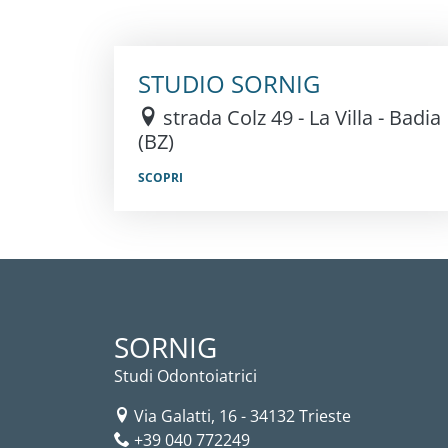
STUDIO SORNIG
strada Colz 49 - La Villa - Badia
(BZ)
SCOPRI
SORNIG
Studi Odontoiatrici
Via Galatti, 16
-
34132
Trieste
+39 040 772249