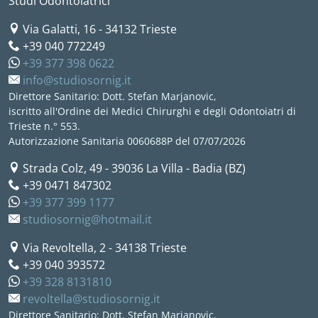
Studi Odontoiatrici
Via Galatti, 16
-
34132
Trieste
+39 040 772249
+39 377 398 0622
info@studiosornig.it
Direttore Sanitario: Dott. Stefan Marjanovic,
iscritto all'Ordine dei Medici Chirurghi e degli Odontoiatri di
Trieste n.° 553.
Autorizzazione Sanitaria 0060688P del 07/07/2026
Strada Colz, 49
-
39036
La Villa - Badia (BZ)
+39 0471 847302
+39 377 399 1177
studiosornig@hotmail.it
Via Revoltella, 2
-
34138
Trieste
+39 040 393572
+39 328 8131810
revoltella@studiosornig.it
Direttore Sanitario: Dott. Stefan Marjanovic,