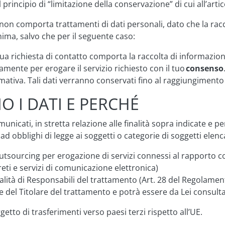
al principio di “limitazione della conservazione” di cui all’a
non comporta trattamenti di dati personali, dato che la raccol
ima, salvo che per il seguente caso:
 tua richiesta di contatto comporta la raccolta di informazi
vamente per erogare il servizio richiesto con il tuo
consenso
mativa. Tali dati verranno conservati fino al raggiungimento d
O I DATI E PERCHÉ
nicati, in stretta relazione alle finalità sopra indicate e per
 obblighi di legge ai soggetti o categorie di soggetti elenca
 outsourcing per erogazione di servizi connessi al rapporto c
reti e servizi di comunicazione elettronica)
qualità di Responsabili del trattamento (Art. 28 del Regolamen
 del Titolare del trattamento e potrà essere da Lei consultat
getto di trasferimenti verso paesi terzi rispetto all’UE.