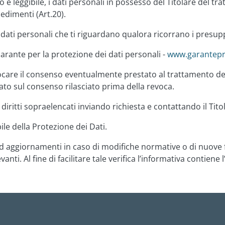
aro e leggibile, i dati personali in possesso del Titolare del t
edimenti (Art.20).
di dati personali che ti riguardano qualora ricorrano i presupp
Garante per la protezione dei dati personali -
www.garantepri
ocare il consenso eventualmente prestato al trattamento de
sato sul consenso rilasciato prima della revoca.
diritti sopraelencati inviando richiesta e contattando il Tito
le della Protezione dei Dati.
 aggiornamenti in caso di modifiche normative o di nuove fin
anti. Al fine di facilitare tale verifica l’informativa contien