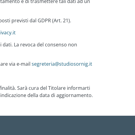
rattamento e di trasmettere tali dati ad un
osti previsti dal GDPR (Art. 21).
vacy.it
i dati. La revoca del consenso non
lare via e-mail
segreteria@studiosornig.it
alità. Sarà cura del Titolare informarti
e l’indicazione della data di aggiornamento.