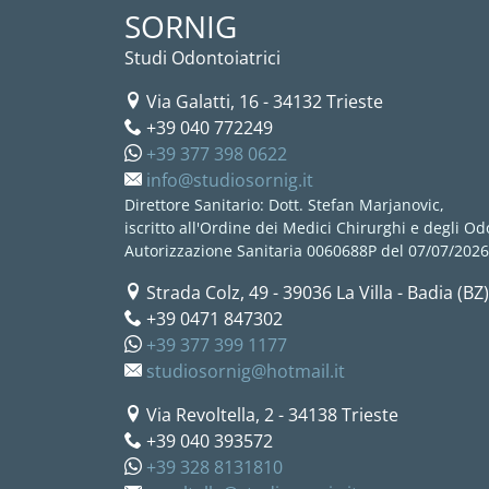
SORNIG
Studi Odontoiatrici
Via Galatti, 16
-
34132
Trieste
+39 040 772249
+39 377 398 0622
info@studiosornig.it
Direttore Sanitario: Dott. Stefan Marjanovic,
iscritto all'Ordine dei Medici Chirurghi e degli Odo
Autorizzazione Sanitaria 0060688P del 07/07/2026
Strada Colz, 49
-
39036
La Villa - Badia (BZ)
+39 0471 847302
+39 377 399 1177
studiosornig@hotmail.it
Via Revoltella, 2
-
34138
Trieste
+39 040 393572
+39 328 8131810