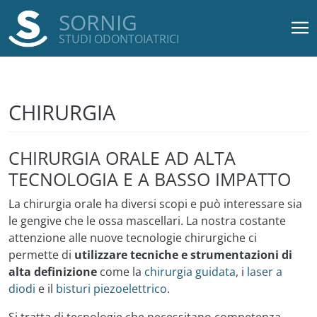
SORNIG
STUDI ODONTOIATRICI
Salta al contenuto principale
CHIRURGIA
CHIRURGIA ORALE AD ALTA
TECNOLOGIA E A BASSO IMPATTO
La chirurgia orale ha diversi scopi e può interessare sia
le gengive che le ossa mascellari. La nostra costante
attenzione alle nuove tecnologie chirurgiche ci
permette di
utilizzare tecniche e strumentazioni di
alta definizione
come la
chirurgia guidata
, i
laser a
diodi
e il
bisturi piezoelettrico
.
Si tratta di tecnologie che necessitano competenza,