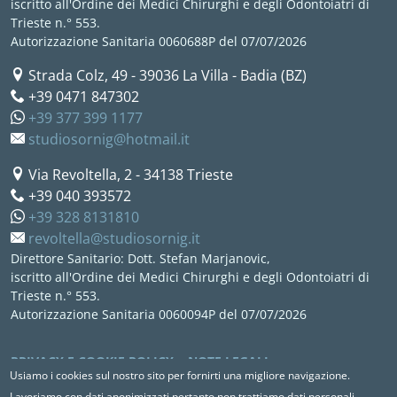
iscritto all'Ordine dei Medici Chirurghi e degli Odontoiatri di
Trieste n.° 553.
Autorizzazione Sanitaria 0060688P del 07/07/2026
Strada Colz, 49
-
39036
La Villa - Badia (BZ)
+39 0471 847302
+39 377 399 1177
studiosornig@hotmail.it
Via Revoltella, 2
-
34138
Trieste
+39 040 393572
+39 328 8131810
revoltella@studiosornig.it
Direttore Sanitario: Dott. Stefan Marjanovic,
iscritto all'Ordine dei Medici Chirurghi e degli Odontoiatri di
Trieste n.° 553.
Autorizzazione Sanitaria 0060094P del 07/07/2026
<NONE>
PRIVACY E COOKIE POLICY
NOTE LEGALI
Usiamo i cookies sul nostro sito per fornirti una migliore navigazione.
Lavoriamo con dati anonimizzati pertanto non trattiamo dati personali.